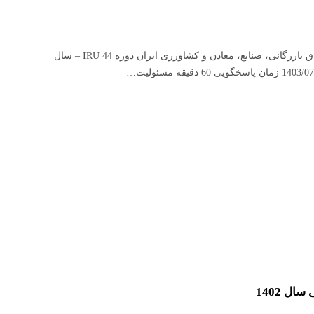
سوالات آزمون کارنه تیر موسسه آموزشی و پژوهشی اتاق بازرگانی، صنایع، معادن و کشاورزی ایران دوره IRU 44 – سال
ل 1402